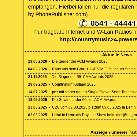
empfangen. Hierbei fallen nur die regulären
by PhonePublisher.com)
Für tragbare Internet und W-Lan Radios nu
http://countrymusic24.power
Aktuelle News
19.05.2026
-
Die Sieger der ACM Awards 2026
04.02.2026
-
Raus aus dem Grau: LAKESTAFF mit neuer Single „L
21.11.2025
-
Die Sieger der 59. CMA Awards 2025
28.09.2025
-
Countrynight Gstaad 2025
14.07.2025
-
pez mit seiner neuen Single "Never Seen Tenness
13.05.2025
-
Die Gewinner der 60sten ACM-Awards
13.03.2025
-
C2C vom 07.03.2025 bis zum 09.03.2025 in Berlin
02.03.2025
-
Heart to Heart als Daytime Show beim diesjährige
Anzeigen unserer Part