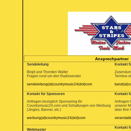
Ansprechpartner
Sendeleitung
Kontakt f
Birgit und Thorsten Walter
Zusendung
Fragen rund um den Radiosender
Termine et
sendeleitung(at)countrymusic24(dot)com
band(at)c
Kontakt für Sponsoren
Kontakt f
Anfragen bezüglich Sponsoring für
Anfragen 
Countrymusic24.com und Schaltungen von Werbung
unserer M
(Jingles, Banner, etc.)
über Ihre 
werbung(at)countrymusic24(dot)com
veranstal
Kontakt f
Webmaster