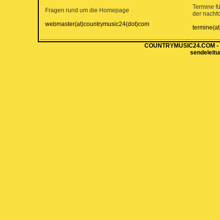
Termine f
Fragen rund um die Homepage
der nachf
webmaster(at)countrymusic24(dot)com
termine(a
COUNTRYMUSIC24.COM - Hi
sendeleit