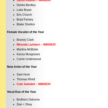
Jason Aldean – WINNER!
Dierks Bentley
Luke Bryan
Eric Church
Brad Paisley
Blake Shelton
Female Vocalist of the Year
Brandy Clark
Miranda Lambert – WINNER!
Martina McBride
Kacey Musgraves
Carrie Underwood
New Artist of the Year
Sam Hunt
Thomas Rhett
Cole Swindell – WINNER!
Vocal Duo of the Year
Brothers Osborne
Dan + Shay