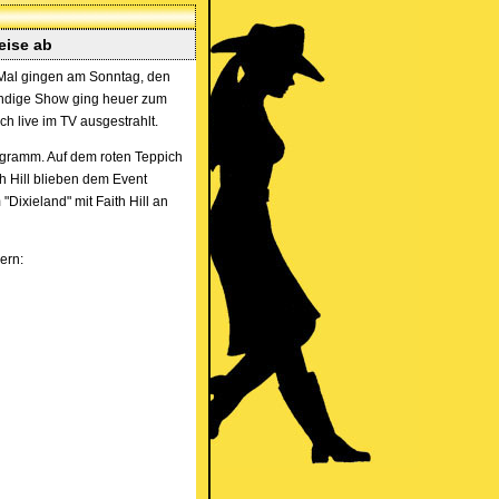
eise ab
n Mal gingen am Sonntag, den
tündige Show ging heuer zum
h live im TV ausgestrahlt.
ogramm. Auf dem roten Teppich
h Hill blieben dem Event
 "Dixieland" mit Faith Hill an
ern: