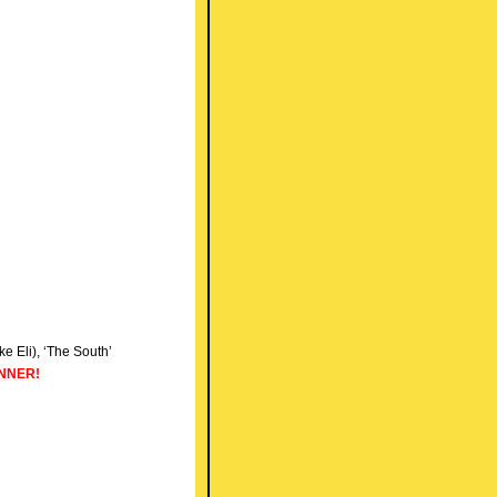
e Eli), ‘The South’
WINNER!