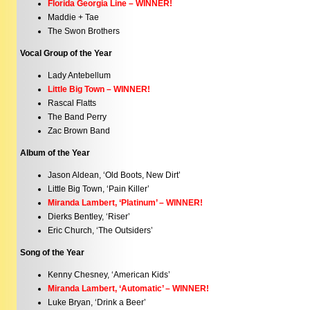
Florida Georgia Line – WINNER!
Maddie + Tae
The Swon Brothers
Vocal Group of the Year
Lady Antebellum
Little Big Town – WINNER!
Rascal Flatts
The Band Perry
Zac Brown Band
Album of the Year
Jason Aldean, ‘Old Boots, New Dirt’
Little Big Town, ‘Pain Killer’
Miranda Lambert, ‘Platinum’ – WINNER!
Dierks Bentley, ‘Riser’
Eric Church, ‘The Outsiders’
Song of the Year
Kenny Chesney, ‘American Kids’
Miranda Lambert, ‘Automatic’ – WINNER!
Luke Bryan, ‘Drink a Beer’