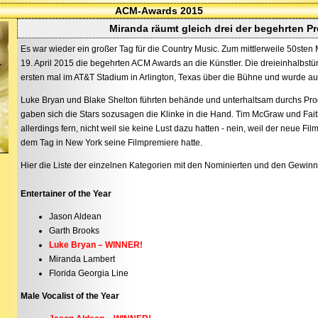
ACM-Awards 2015
Miranda räumt gleich drei der begehrten Pr
Es war wieder ein großer Tag für die Country Music. Zum mittlerweile 50ste
19. April 2015 die begehrten ACM Awards an die Künstler. Die dreieinhalbs
ersten mal im AT&T Stadium in Arlington, Texas über die Bühne und wurde auc
Luke Bryan und Blake Shelton führten behände und unterhaltsam durchs Pr
gaben sich die Stars sozusagen die Klinke in die Hand. Tim McGraw und Fait
allerdings fern, nicht weil sie keine Lust dazu hatten - nein, weil der neue Film
dem Tag in New York seine Filmpremiere hatte.
Hier die Liste der einzelnen Kategorien mit den Nominierten und den Gewinn
Entertainer of the Year
Jason Aldean
Garth Brooks
Luke Bryan – WINNER!
Miranda Lambert
Florida Georgia Line
Male Vocalist of the Year