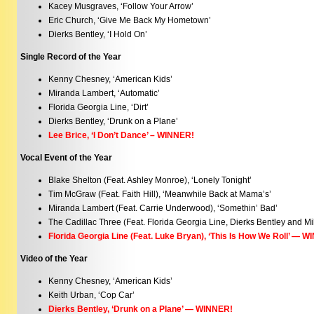
Kacey Musgraves, ‘Follow Your Arrow’
Eric Church, ‘Give Me Back My Hometown’
Dierks Bentley, ‘I Hold On’
Single Record of the Year
Kenny Chesney, ‘American Kids’
Miranda Lambert, ‘Automatic’
Florida Georgia Line, ‘Dirt’
Dierks Bentley, ‘Drunk on a Plane’
Lee Brice, ‘I Don’t Dance’ – WINNER!
Vocal Event of the Year
Blake Shelton (Feat. Ashley Monroe), ‘Lonely Tonight’
Tim McGraw (Feat. Faith Hill), ‘Meanwhile Back at Mama’s’
Miranda Lambert (Feat. Carrie Underwood), ‘Somethin’ Bad’
The Cadillac Three (Feat. Florida Georgia Line, Dierks Bentley and Mik
Florida Georgia Line (Feat. Luke Bryan), ‘This Is How We Roll’ — 
Video of the Year
Kenny Chesney, ‘American Kids’
Keith Urban, ‘Cop Car’
Dierks Bentley, ‘Drunk on a Plane’ — WINNER!