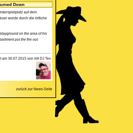
t Burned Down
inderspielplatz auf dem
uer wurde durch die örtliche
 playground on the area of his
rtment put the fire out.
llt am 30.07.2015 von mit DJ Tex
zurück zur News-Seite