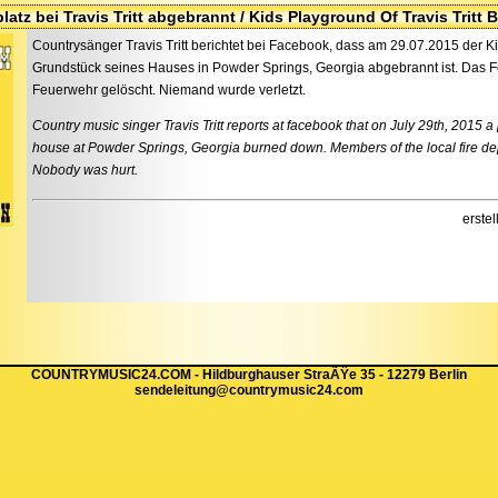
latz bei Travis Tritt abgebrannt / Kids Playground Of Travis Trit
Countrysänger Travis Tritt berichtet bei Facebook, dass am 29.07.2015 der K
Grundstück seines Hauses in Powder Springs, Georgia abgebrannt ist. Das Fe
Feuerwehr gelöscht. Niemand wurde verletzt.
Country music singer Travis Tritt reports at facebook that on July 29th, 2015 a
house at Powder Springs, Georgia burned down. Members of the local fire depa
Nobody was hurt.
erste
COUNTRYMUSIC24.COM - Hildburghauser StraÃŸe 35 - 12279 Berlin
sendeleitung@countrymusic24.com