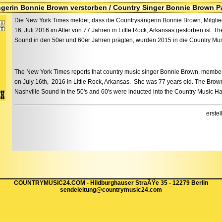
gerin Bonnie Brown verstorben / Country Singer Bonnie Brown 
Die New York Times meldet, dass die Countrysängerin Bonnie Brown, Mitgli
16. Juli 2016 im Alter von 77 Jahren in Little Rock, Arkansas gestorben ist. T
Sound in den 50er und 60er Jahren prägten, wurden 2015 in die Country M
The New York Times reports that country music singer Bonnie Brown, member
on July 16th, 2016 in Little Rock, Arkansas. She was 77 years old. The Brown
Nashville Sound in the 50's and 60's were inducted into the Country Music Ha
erste
COUNTRYMUSIC24.COM - Hildburghauser StraÃŸe 35 - 12279 Berlin
sendeleitung@countrymusic24.com