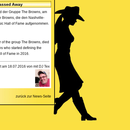
Passed Away
ed der Gruppe The Browns, am
he Browns, die den Nashville-
usic Hall of Fame aufgenommen.
 of the group The Browns, died
s who started defining the
ll of Fame in 2016.
llt am 18.07.2016 von mit DJ Tex
zurück zur News-Seite