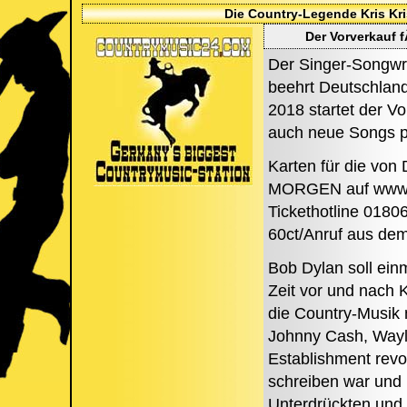
Die Country-Legende Kris Kr
Der Vorverkauf 
Der Singer-Songwri
beehrt Deutschland
2018 startet der Vo
auch neue Songs pr
Karten für die von
MORGEN auf www.my
Tickethotline 0180
60ct/Anruf aus dem
Bob Dylan soll einm
Zeit vor und nach K
die Country-Musik m
Johnny Cash, Wayl
Establishment revo
schreiben war und 
Unterdrückten und 